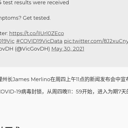
4 test results were received
mptoms? Get tested.
ter:
https://t.co/lIUrl0ZEco
19Vic
#COVID19VicData
pic.twitter.com/8J2xuCn
ovDH (@VicGovDH)
May 30, 2021
州长James Merlino在周四上午11点的新闻发布会中宣
OVID-19病毒封锁，从周四晚11：59开始，进入为期7