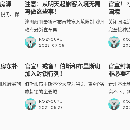
布房源
注意：从明天起旅客入境无需
官宣！2
再做这些事！
国境
源：税务、保
澳洲政府最新宣布再放宽入境限制 澳洲
关闭国境
政府最新宣布再...
完全接种疫
KOZYGURU
KO
2022-07-06
20
州房东补
官宣！戒备！伯斯和布里斯班
官宣封
加入封锁行列！
非必要
州政府实施
伯斯和布里斯本今天成为第3、第4个实
新州本土
施封锁的主要城...
高不下，新
KOZYGURU
KO
2021-06-29
202