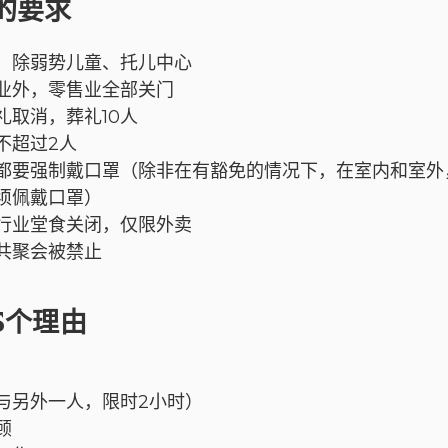
的要求
，除弱势儿童、托儿中心
业外，零售业全部关门
礼取消，葬礼10人
不超过2人
都要强制戴口罩（除非在有豁免的情况下，在室内和室外
须佩戴口罩）
行业堂食关闭，仅限外卖
共聚会被禁止
5个理由
与另外一人，限时2小时）
顾