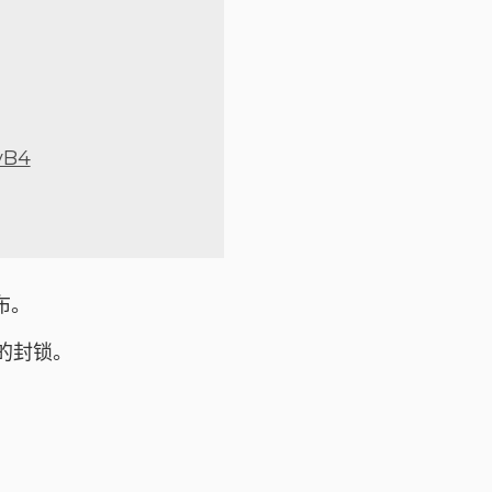
yB4
布。
天的封锁。