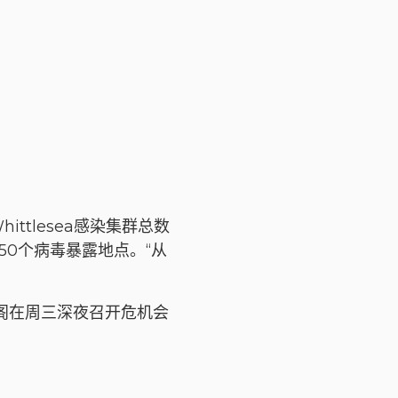
ttlesea感染集群总数
150个病毒暴露地点。“从
内阁在周三深夜召开危机会