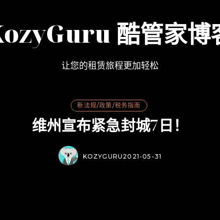
KozyGuru 酷管家博
让您的租赁旅程更加轻松
新法规/政策/税务指南
维州宣布紧急封城7日！
KOZYGURU
2021-05-31