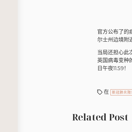
官方公布了的病例
尔士州边境附
当局还担心此次
英国病毒变种
日午夜11.59！
在
新冠肺炎限
Related Post