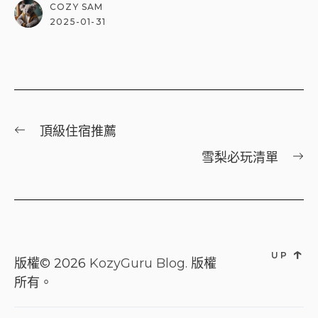
COZY SAM
2025-01-31
文
Previous
頂級住宿推薦
章
post:
下
雪梨必玩清單
導
一
覽
篇
文
章
↑
UP
版權© 2026
KozyGuru Blog.
版權
所有。