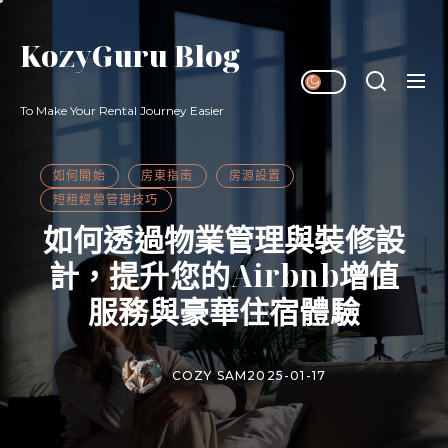
Skip
to
KozyGuru Blog
the
content
To Make Your Rental Journey Easier
如何開始
房東指南
房源設置
短租經營管理技巧
如何透過物業管理與裝修設
計，提升您的Airbnb增值
服務與豪華住宿體驗
COZY SAM
2025-01-17