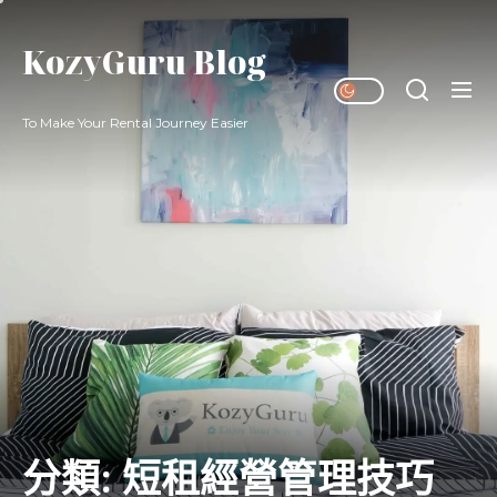
Skip
to
KozyGuru Blog
the
content
To Make Your Rental Journey Easier
分類:
短租經營管理技巧