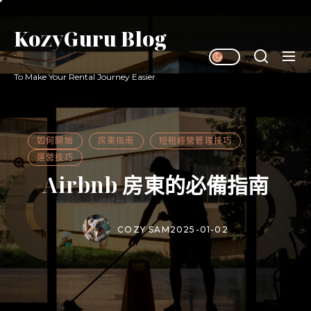
Skip
to
KozyGuru Blog
the
content
To Make Your Rental Journey Easier
如何開始
房東指南
短租經營管理技巧
運營技巧
Airbnb 房東的必備指南
COZY SAM
2025-01-02