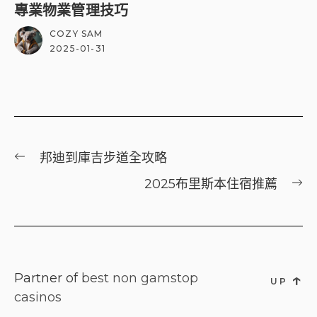
專業物業管理技巧
COZY SAM
2025-01-31
文
Previous
邦迪到庫吉步道全攻略
章
post:
下
2025布里斯本住宿推薦
導
一
覽
篇
文
章
↑
Partner of
best non gamstop
UP
casinos